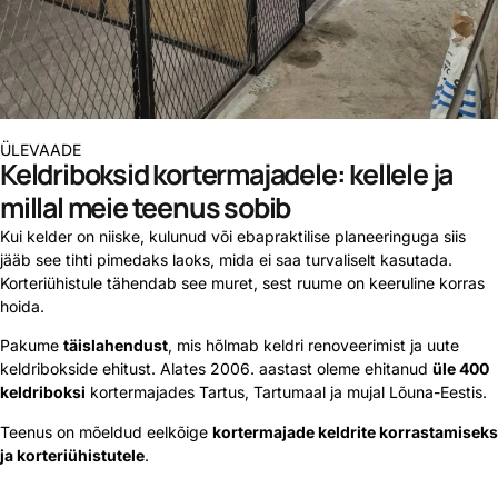
ÜLEVAADE
Keldriboksid kortermajadele: kellele ja
millal meie teenus sobib
Kui kelder on niiske, kulunud või ebapraktilise planeeringuga siis
jääb see tihti pimedaks laoks, mida ei saa turvaliselt kasutada.
Korteriühistule tähendab see muret, sest ruume on keeruline korras
hoida.
Pakume
täislahendust
, mis hõlmab keldri renoveerimist ja uute
keldribokside ehitust. Alates 2006. aastast oleme ehitanud
üle 400
keldriboksi
kortermajades Tartus, Tartumaal ja mujal Lõuna-Eestis.
Teenus on mõeldud eelkõige
kortermajade keldrite korrastamiseks
ja korteriühistutele
.