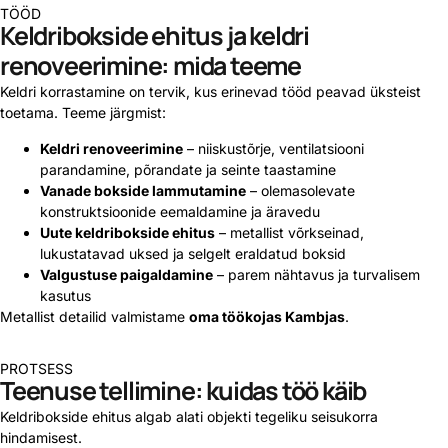
TÖÖD
Keldribokside ehitus ja keldri
renoveerimine: mida teeme
Keldri korrastamine on tervik, kus erinevad tööd peavad üksteist
toetama. Teeme järgmist:
Keldri renoveerimine
– niiskustõrje, ventilatsiooni
parandamine, põrandate ja seinte taastamine
Vanade bokside lammutamine
– olemasolevate
konstruktsioonide eemaldamine ja äravedu
Uute keldribokside ehitus
– metallist võrkseinad,
lukustatavad uksed ja selgelt eraldatud boksid
Valgustuse paigaldamine
– parem nähtavus ja turvalisem
kasutus
Metallist detailid valmistame
oma töökojas Kambjas
.
PROTSESS
Teenuse tellimine: kuidas töö käib
Keldribokside ehitus algab alati objekti tegeliku seisukorra
hindamisest.