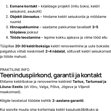
Esmane kontakt
– kirjeldage projekti (mitu boksi, keldri
seisukord, asukoht)
Objekti ülevaatus
– hindame keldri seisukorda ja mõõdame
ruumid
Hinnapakkumine
– saadame pakkumise tavaliselt
3–5
tööpäeva
jooksul
Tööde teostamine
– lepime kokku ajakava ja viime tööd ellu
Tüüpilise
20–30 keldriboksiga
keldri renoveerimine ja uute bokside
paigaldus võtab keskmiselt
2–4 nädalat
, sõltuvalt keldri seisukorrast
ja tööde mahust.
PRAKTILINE INFO
Teeninduspiirkond, garantii ja kontakt
Ehitame keldribokse ja renoveerime keldreid
Tartus, Tartumaal ja
Lõuna-Eestis
(sh Võru, Valga, Põlva, Jõgeva ja Viljandi
maakonnad).
Kõigile teostatud töödele kehtib
2-aastane garantii
.
Kui soovite muuta oma kortermaja keldri kasutuskõlblikuks ja