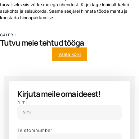
turvaliseks siis võtke meiega ühendust. Kirjeldage lühidalt keldri
asukohta ja seisukorda. Saame seejärel hinnata tööde mahtu ja
koostada hinnapakkumise.
GALERII
Tutvu meie tehtud tööga
Vaata kõiki
Kirjuta meile oma ideest!
Nimi
Telefoninumber