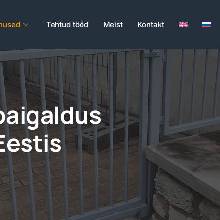
nused
Tehtud tööd
Meist
Kontakt
 paigaldus
Eestis