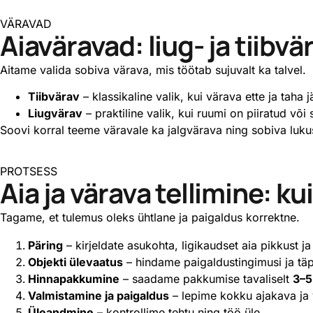
VÄRAVAD
Aiaväravad: liug- ja tiibv
Aitame valida sobiva värava, mis töötab sujuvalt ka talvel.
Tiibvärav
– klassikaline valik, kui värava ette ja taha
Liugvärav
– praktiline valik, kui ruumi on piiratud või 
Soovi korral teeme väravale ka jalgvärava ning sobiva lukus
PROTSESS
Aia ja värava tellimine: ku
Tagame, et tulemus oleks ühtlane ja paigaldus korrektne.
Päring
– kirjeldate asukohta, ligikaudset aia pikkust ja
Objekti ülevaatus
– hindame paigaldustingimusi ja tä
Hinnapakkumine
– saadame pakkumise tavaliselt
3–5
Valmistamine ja paigaldus
– lepime kokku ajakava ja 
Üleandmine
– kontrollime tehtu ning töö üle