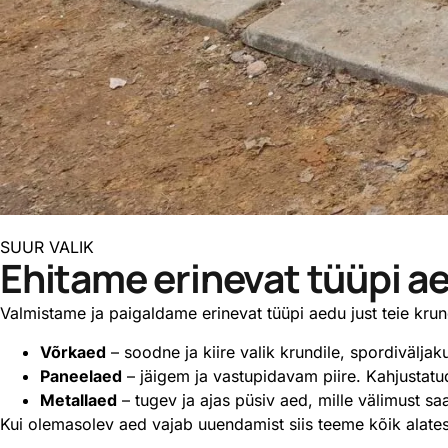
SUUR VALIK
Ehitame erinevat tüüpi a
Valmistame ja paigaldame erinevat tüüpi aedu just teie krund
Võrkaed
– soodne ja kiire valik krundile, spordivälja
Paneelaed
– jäigem ja vastupidavam piire. Kahjustatu
Metallaed
– tugev ja ajas püsiv aed, mille välimust s
Kui olemasolev aed vajab uuendamist siis teeme kõik alates