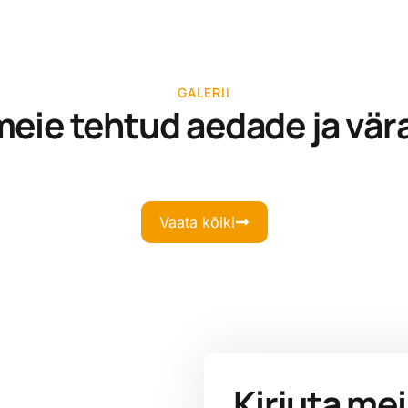
GALERII
meie tehtud aedade ja vär
Vaata kõiki
Kirjuta me