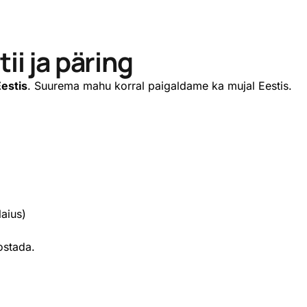
ii ja päring
Eestis
. Suurema mahu korral paigaldame ka mujal Eestis.
laius)
ostada.