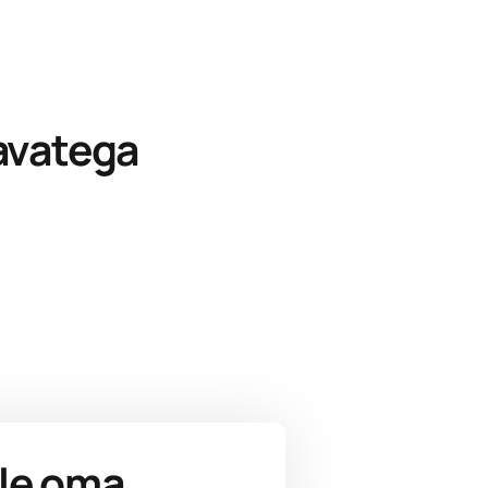
avatega
ile oma