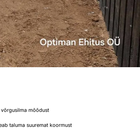
ja võrgusilma mõõdust
e peab taluma suuremat koormust