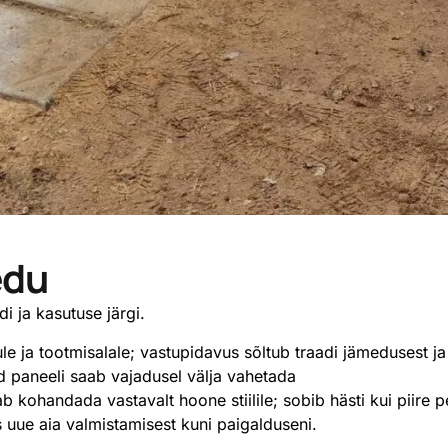
edu
i ja kasutuse järgi.
kule ja tootmisalale; vastupidavus sõltub traadi jämedusest 
d paneeli saab vajadusel välja vahetada
aab kohandada vastavalt hoone stiilile; sobib hästi kui piir
 uue aia valmistamisest kuni paigalduseni.