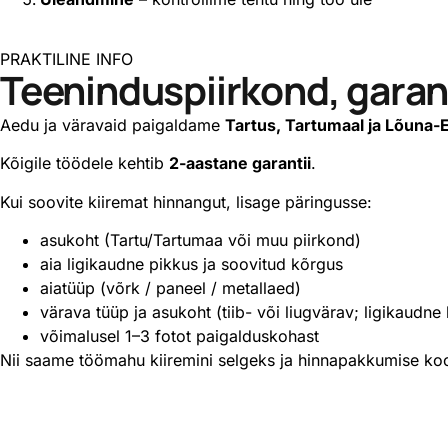
PRAKTILINE INFO
Teeninduspiirkond, garant
Aedu ja väravaid paigaldame
Tartus, Tartumaal ja Lõuna-
Kõigile töödele kehtib
2-aastane garantii
.
Kui soovite kiiremat hinnangut, lisage päringusse:
asukoht (Tartu/Tartumaa või muu piirkond)
aia ligikaudne pikkus ja soovitud kõrgus
aiatüüp (võrk / paneel / metallaed)
värava tüüp ja asukoht (tiib- või liugvärav; ligikaudne 
võimalusel 1–3 fotot paigalduskohast
Nii saame töömahu kiiremini selgeks ja hinnapakkumise ko