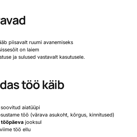
äravad
 jääb piisavalt ruumi avanemiseks
sissesõit on laiem
tuse ja sulused vastavalt kasutusele.
idas töö käib
 soovitud aiatüüpi
psustame töö (värava asukoht, kõrgus, kinnitused)
 tööpäeva
jooksul
viime töö ellu