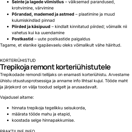
Seinte ja lagede viimistlus
– väiksemad parandused,
krohvimine, värvimine
Põrandad, mademed ja astmed
– plaatimine ja muud
kulumiskindlad pinnad
Piirded ja käsipuud
– kindlalt kinnitatud piirded; võimalik nii
vahetus kui ka uuendamine
Postkastid
– uute postkastide paigaldus
Tagame, et elanike igapäevaelu oleks võimalikult vähe häiritud.
KORTERIÜHISTUD
Trepikoja remont korteriühistutele
Trepikodade remondi tellijaks on enamasti korteriühistu. Arvestame
ühistu otsustusprotsessiga ja anname info lihtsal kujul. Tööde maht
ja järjekord on välja toodud selgelt ja arusaadavalt.
Vajadusel aitame:
hinnata trepikoja tegelikku seisukorda,
määrata tööde mahu ja etapid,
koostada selge hinnapakkumise.
PRAKTILINE INFO