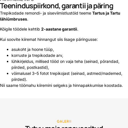
Teeninduspiirkond, garantii ja päring
Trepikodade remondi- ja siseviimistlustöid teeme
Tartus ja Tartu
lähiümbruses
.
Kõigile töödele kehtib
2-aastane garantii
.
Kui soovite kiiremat hinnangut siis lisage päringusse:
asukoht ja hoone tüüp,
korruste ja trepikodade arv,
lühikirjeldus, millised tööd on vaja teha (seinad, põrandad,
piirded, postkastid),
võimalusel 3–5 fotot trepikojast (seinad, astmed/mademed,
piirded).
Nii saame töömahu kiiremini selgeks ja hinnapakkumise koostada.
GALERII