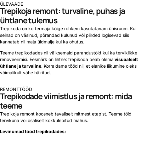
ÜLEVAADE
Trepikoja remont: turvaline, puhas ja
ühtlane tulemus
Trepikoda on kortermaja kõige rohkem kasutatavam ühisruum. Kui
seinad on väsinud, põrandad kulunud või piirded logisevad siis
kannatab nii maja üldmulje kui ka ohutus.
Teeme trepikodades nii väiksemaid parandustöid kui ka terviklikke
renoveerimisi. Eesmärk on lihtne: trepikoda peab olema
visuaalselt
ühtlane ja turvaline
. Korraldame tööd nii, et elanike liikumine oleks
võimalikult vähe häiritud.
REMONTTÖÖD
Trepikodade viimistlus ja remont: mida
teeme
Trepikoja remont koosneb tavaliselt mitmest etapist. Teeme töid
tervikuna või osaliselt kokkulepitud mahus.
Levinumad tööd trepikodades: