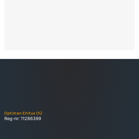
Optiman Ehitus OÜ
Reg-nr: 11286399