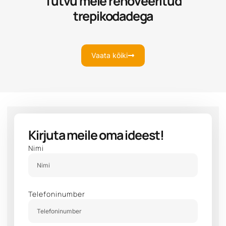
Tutvu meie renoveeritud
trepikodadega
Vaata kõiki
Kirjuta meile oma ideest!
Nimi
Telefoninumber